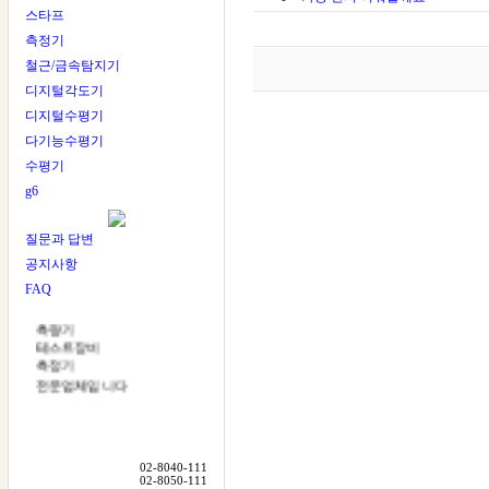
스타프
측정기
철근/금속탐지기
디지털각도기
디지털수평기
다기능수평기
수평기
g6
다잰다
질문과 답변
DAZENDA
공지사항
다잰다는
FAQ
레이저레벨기
측량기
테스트장비
측정기
전문업체입니다
미국 RoboToolz
한국대리점
일본 LTC
02-8040-111
02-8050-111
한국대리점