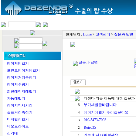
현재위치 :
Home
>
고객센터
>
질문과 답변
질문과 답변
레이저레벨기
(
포인트레이저레벨기
레이저거리측정기
레이저수광기
회전레이저레벨기
자동레벨기
다잰다 취급 제품에 대한 질문과
부가세발급바랍니다.
레이저액세서리
5
골프거리측정기
레이저레벨기 수리질문이요
4
디지털레벨기
010-5473-7003
3
데오도라이트
Roteo35
2
삼각대
가능 한지 여쭤볼께요
1