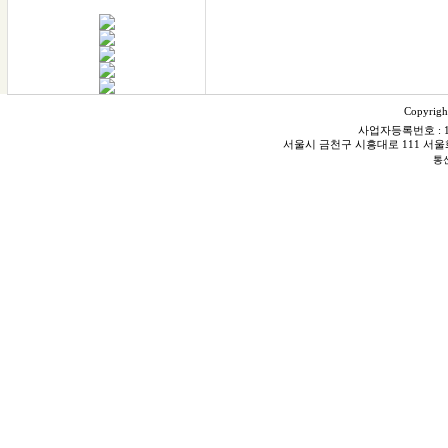
다잰다
수평,수직,연직&거리
모두 다~잰다
금속,철근탐지
수분,강도측정
Copyrigh
모두 다~잰다
사업자등록번호 : 106
서울시 금천구 시흥대로 111 서울화스닝빌
DAZENDA
통신
전화: 1566-0945