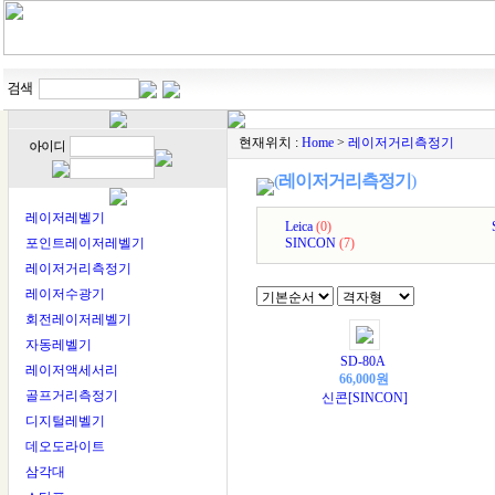
현재위치 :
Home
>
레이저거리측정기
(
레이저거리측정기
)
레이저레벨기
Leica
(0)
포인트레이저레벨기
SINCON
(7)
레이저거리측정기
레이저수광기
회전레이저레벨기
자동레벨기
SD-80A
레이저액세서리
66,000원
골프거리측정기
신콘[SINCON]
디지털레벨기
데오도라이트
삼각대