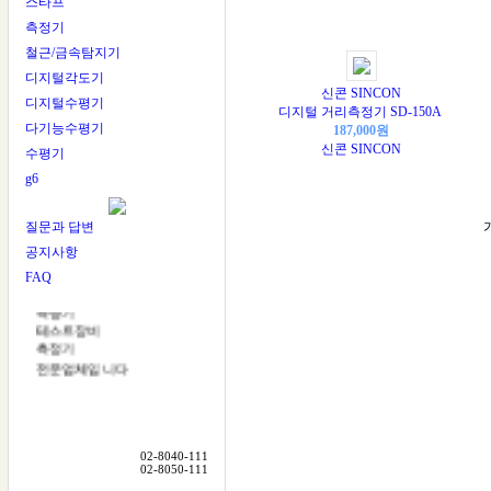
스타프
측정기
철근/금속탐지기
디지털각도기
신콘 SINCON
디지털수평기
디지털 거리측정기 SD-150A
다기능수평기
187,000원
신콘 SINCON
수평기
g6
다잰다
질문과 답변
DAZENDA
공지사항
다잰다는
FAQ
레이저레벨기
측량기
테스트장비
측정기
전문업체입니다
미국 RoboToolz
한국대리점
일본 LTC
02-8040-111
한국대리점
02-8050-111