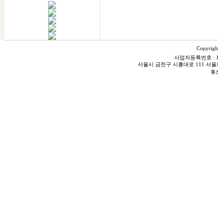
다잰다
수평,수직,연직&거리
모두 다~잰다
금속,철근탐지
수분,강도측정
Copyrigh
모두 다~잰다
사업자등록번호 : 106
서울시 금천구 시흥대로 111 서울화스닝빌
DAZENDA
통신
전화: 1566-0945