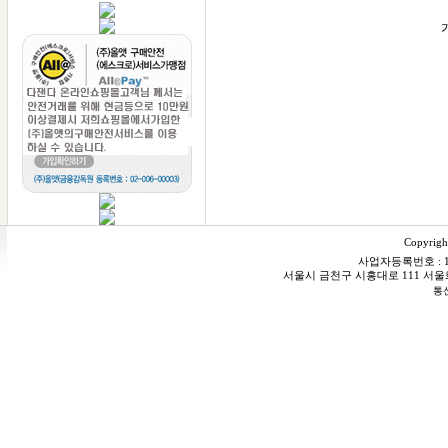
수평,수직,연직&거리
모두 다~잰다
금속,철근탐지
수분,강도측정
모두 다~잰다
DAZENDA
전화: 1566-0945
Copyrigh
사업자등록번호 : 106
서울시 금천구 시흥대로 111 서울화스닝빌
통신