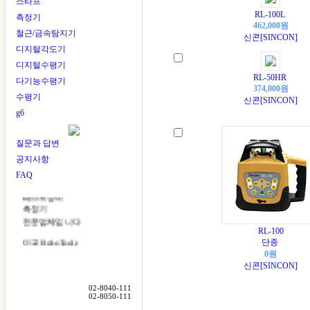
스타프
RL-100L
측정기
462,000원
철근/금속탐지기
신콘[SINCON]
디지털각도기
디지털수평기
RL-50HR
다기능수평기
374,000원
수평기
신콘[SINCON]
g6
다잰다
DAZENDA
질문과 답변
다잰다는
공지사항
레이저레벨기
FAQ
측량기
테스트장비
측정기
전문업체입니다
RL-100
미국 RoboToolz
단종
한국대리점
0원
신콘[SINCON]
일본 LTC
한국대리점
02-8040-111
02-8050-111
다잰다