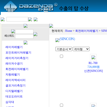
현재위치 :
Home
>
회전레이저레벨기
>
SIN
(
SINCON
)
레이저레벨기
포인트레이저레벨기
레이저거리측정기
RL-700
레이저수광기
726,000원
회전레이저레벨기
신콘[SINCON]
자동레벨기
레이저액세서리
골프거리측정기
디지털레벨기
데오도라이트
삼각대