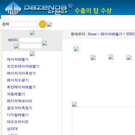
현재위치 :
Home
>
레이저레벨기
>
SIN
레이저레벨기
포인트레이저레벨기
레이저거리측정기
레이저수광기
회전레이저레벨기
자동레벨기
레이저액세서리
골프거리측정기
디지털레벨기
데오도라이트
삼각대