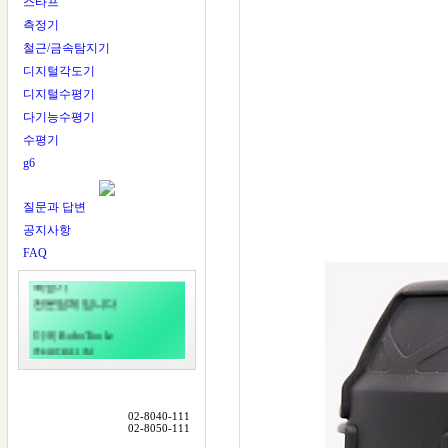
스타프
측정기
철근/금속탐지기
디지털각도기
디지털수평기
다기능수평기
수평기
다잰다
g6
DAZENDA
질문과 답변
다잰다는
레이저레벨기
공지사항
측량기
FAQ
테스트장비
측정기
전문업체입니다
미국 RoboToolz
한국대리점
일본 LTC
한국대리점
02-8040-111
다잰다
02-8050-111
수평,수직,연직&거리