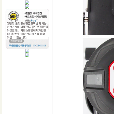
모두 다~잰다
금속,철근탐지
수분,강도측정
모두 다~잰다
DAZENDA
전화: 1566-0945