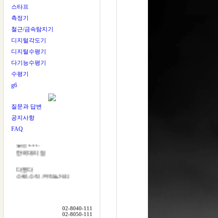
스타프
측정기
다잰다
철근/금속탐지기
DAZENDA
디지털각도기
다잰다는
디지털수평기
레이저레벨기
다기능수평기
측량기
수평기
테스트장비
측정기
g6
전문업체입니다
질문과 답변
미국 RoboToolz
한국대리점
공지사항
FAQ
일본 LTC
한국대리점
다잰다
수평,수직,연직&거리
모두 다~잰다
금속,철근탐지
수분,강도측정
모두 다~잰다
02-8040-111
02-8050-111