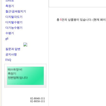
스타프
측정기
철근/금속탐지기
디지털각도기
총
0
건의 상품평이 있습니다. (현재 페이
디지털수평기
다기능수평기
수평기
g6
다잰다
DAZENDA
질문과 답변
공지사항
다잰다는
레이저레벨기
FAQ
측량기
테스트장비
측정기
전문업체입니다
미국 RoboToolz
한국대리점
일본 LTC
한국대리점
02-8040-111
02-8050-111
다잰다