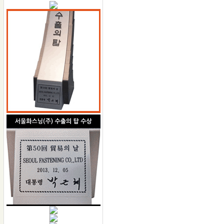
수평,수직,연직&거리
모두 다~잰다
금속,철근탐지
수분,강도측정
모두 다~잰다
DAZENDA
전화: 1566-0945