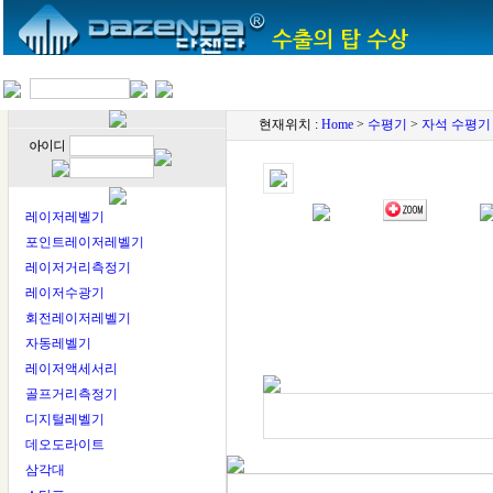
현재위치 :
Home
>
수평기
>
자석 수평기
레이저레벨기
포인트레이저레벨기
레이저거리측정기
레이저수광기
회전레이저레벨기
자동레벨기
레이저액세서리
골프거리측정기
디지털레벨기
데오도라이트
삼각대