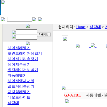
현재위치 :
Home
>
삼각대
>
레이저레벨기
포인트레이저레벨기
레이저거리측정기
레이저수광기
회전레이저레벨기
자동레벨기
레이저액세서리
골프거리측정기
디지털레벨기
GJ-ATDL
자동레벨기용
데오도라이트
삼각대