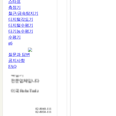
스타프
측정기
철근/금속탐지기
디지털각도기
디지털수평기
다기능수평기
다잰다
수평기
DAZENDA
g6
다잰다는
레이저레벨기
질문과 답변
측량기
공지사항
테스트장비
FAQ
측정기
전문업체입니다
미국 RoboToolz
한국대리점
일본 LTC
한국대리점
02-8040-111
02-8050-111