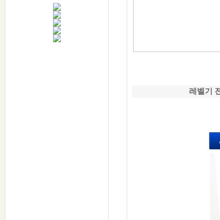
다잰다
수평,수직,연직&거리
모두 다~잰다
금속,철근탐지
수분,강도측정
모두 다~잰다
DAZENDA
전화: 1566-0945
레벨기 